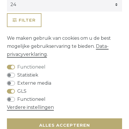
FILTER
We maken gebruik van cookies om u de best
mogelijke gebruikservaring te bieden.
Data­
privacy­verklaring
.
Functioneel
Statistiek
Externe media
GLS
Herroepings­recht
Data­privacy­verklaring
Functioneel
Algemene voorwaarden
Contact
Verdere instellingen
* alle prijzen zijn exclusief
verzendkosten
ALLES ACCEPTEREN