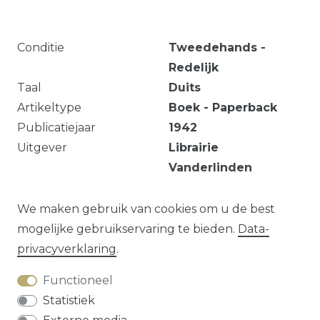
Conditie
Tweedehands -
Redelijk
Taal
Duits
Artikeltype
Boek - Paperback
Publicatiejaar
1942
Uitgever
Librairie
Vanderlinden
Editie
7
Aantal pagina’s
148
We maken gebruik van cookies om u de best
mogelijke gebruikservaring te bieden.
Data­
privacy­verklaring
.
Vraag over dit artikel?
Functioneel
Statistiek