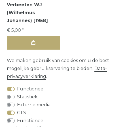
Verbeeten WJ
(Wilhelmus
Johannes) [1958]
€ 5,00 *
We maken gebruik van cookies om u de best
mogelijke gebruikservaring te bieden.
Data­
privacy­verklaring
.
Functioneel
Statistiek
Externe media
GLS
Herroepings­recht
Data­privacy­verklaring
Functioneel
Algemene voorwaarden
Contact