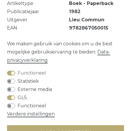
Artikeltype
Boek - Paperback
Publicatiejaar
1982
Uitgever
Lieu Commun
EAN
9782867050015
Livre de bibliothèque.
We maken gebruik van cookies om u de best
mogelijke gebruikservaring te bieden.
Data­
privacy­verklaring
.
Vraag over dit artikel?
Functioneel
Statistiek
Externe media
GLS
Herroepings­recht
Data­privacy­verklaring
Functioneel
Algemene voorwaarden
Contact
Verdere instellingen
* alle prijzen zijn exclusief
verzendkosten