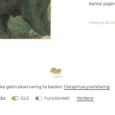
Aantal pagin
Vraag over dit art
recht
Data­privacy­verklaring
Algemene voorwaard
ke gebruikservaring te bieden.
Data­privacy­verklaring
.
* alle prijzen zijn exclusief
verzendkosten
dia
GLS
Functioneel
Verdere