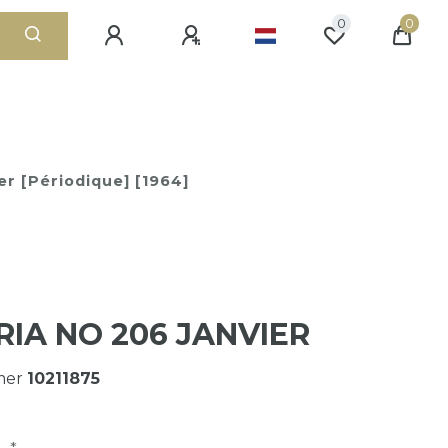
0
0
er [Périodique] [1964]
RIA NO 206 JANVIER
mer
10211875
*