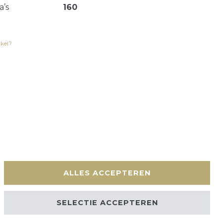
a’s
160
ikel?
en
Contact
ALLES ACCEPTEREN
SELECTIE ACCEPTEREN