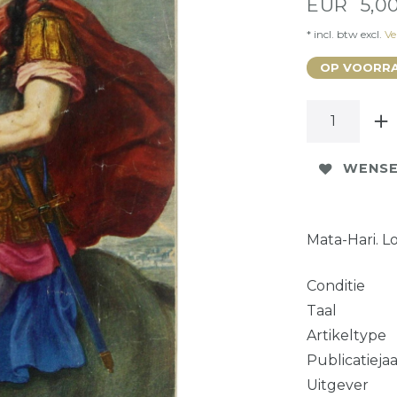
EUR 5,0
* incl. btw excl.
Ve
OP VOORRA
WENSE
Mata-Hari. Lo
Conditie
Taal
Artikeltype
Publicatieja
Uitgever