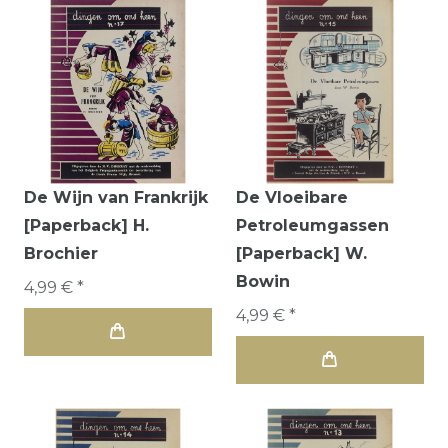
De Wijn van Frankrijk
De Vloeibare
[Paperback] H.
Petroleumgassen
Brochier
[Paperback] W.
Bowin
4,99 € *
4,99 € *