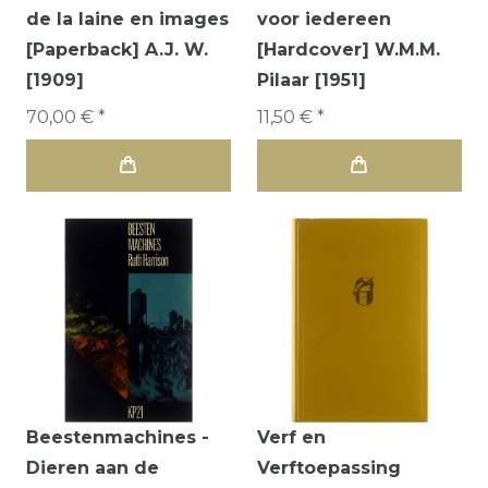
de la laine en images
voor iedereen
[Paperback] A.J. W.
[Hardcover] W.M.M.
[1909]
Pilaar [1951]
70,00 € *
11,50 € *
Beestenmachines -
Verf en
Dieren aan de
Verftoepassing