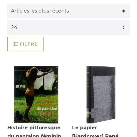
FILTRE
Histoire pittoresque
Le papier
du pantalon féminin
[Hardcover] René