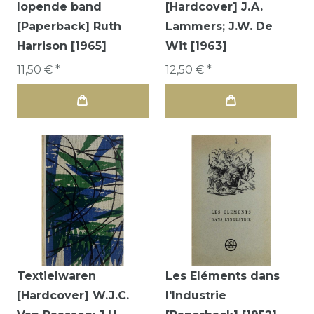
lopende band
[Hardcover] J.A.
[Paperback] Ruth
Lammers; J.W. De
Harrison [1965]
Wit [1963]
11,50 € *
12,50 € *
Textielwaren
Les Eléments dans
[Hardcover] W.J.C.
l'Industrie