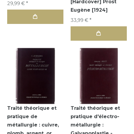
[Hardcover] Prost
29,99 € *
Eugène [1924]
33,99 € *
Traité théorique et
Traité théorique et
pratique de
pratique d'électro-
métallurgie : cuivre,
métallurgie :
plomb, argent, or
Galvanoplastie -