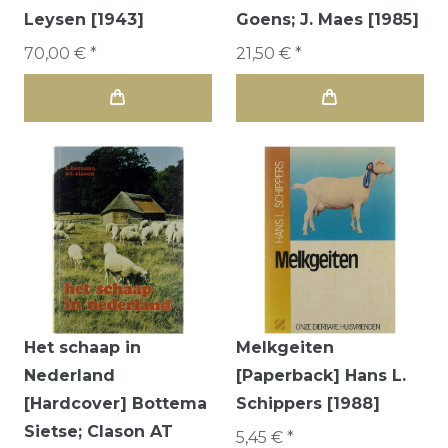
Leysen [1943]
Goens; J. Maes [1985]
70,00 € *
21,50 € *
Het schaap in
Melkgeiten
Nederland
[Paperback] Hans L.
[Hardcover] Bottema
Schippers [1988]
Sietse; Clason AT
5,45 € *