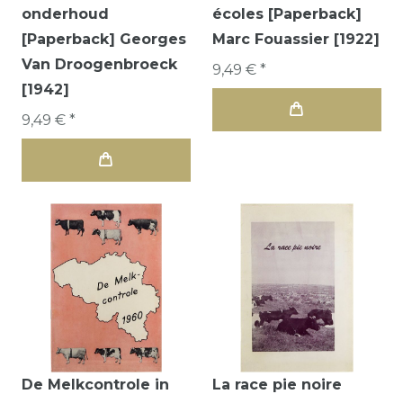
onderhoud
écoles [Paperback]
[Paperback] Georges
Marc Fouassier [1922]
Van Droogenbroeck
9,49 € *
[1942]
9,49 € *
De Melkcontrole in
La race pie noire