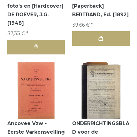
foto's en [Hardcover]
[Paperback]
DE ROEVER, J.G.
BERTRAND, Ed. [1892]
[1948]
39,66 € *
37,33 € *
Ancovee Vzw -
ONDERRICHTINGSBLA
Eerste Varkensveiling
D voor de