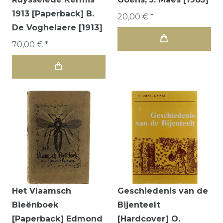
1913 [Paperback] B.
20,00 € *
De Voghelaere [1913]
70,00 € *
Het Vlaamsch
Geschiedenis van de
Bieënboek
Bijenteelt
[Paperback] Edmond
[Hardcover] O.