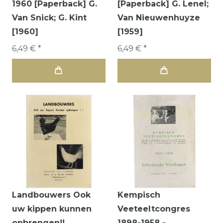
1960 [Paperback] G.
[Paperback] G. Lenel;
Van Snick; G. Kint
Van Nieuwenhuyze
[1960]
[1959]
6,49 € *
6,49 € *
Landbouwers Ook
Kempisch
uw kippen kunnen
Veeteeltcongres
opbrengen!!
1898-1958 -