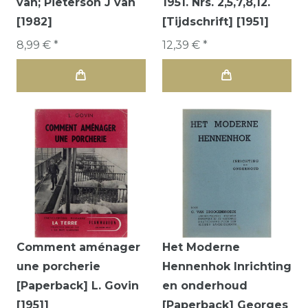
van; Pieterson J van
1951. Nrs. 2,5,7,8,12.
[1982]
[Tijdschrift] [1951]
8,99 € *
12,39 € *
Comment aménager
Het Moderne
une porcherie
Hennenhok Inrichting
[Paperback] L. Govin
en onderhoud
[1951]
[Paperback] Georges