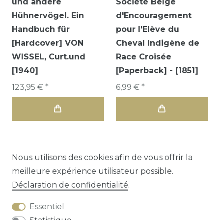
und andere
Société Belge
Hühnervögel. Ein
d'Encouragement
Handbuch für
pour l'Elève du
[Hardcover] VON
Cheval Indigène de
WISSEL, Curt.und
Race Croisée
[1940]
[Paperback] - [1851]
123,95 € *
6,99 € *
Nous utilisons des cookies afin de vous offrir la
meilleure expérience utilisateur possible.
1
2
Déclaration de confidentialité
.
Essentiel