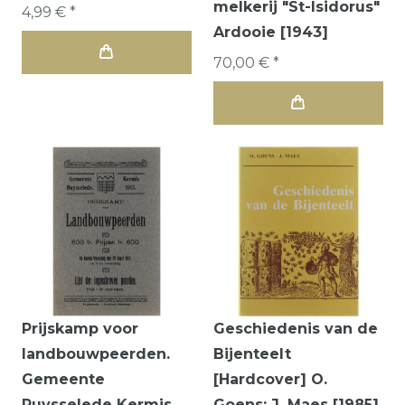
melkerij "St-Isidorus"
4,99 € *
Ardooie [1943]
70,00 € *
Prijskamp voor
Geschiedenis van de
landbouwpeerden.
Bijenteelt
Gemeente
[Hardcover] O.
Ruysselede Kermis
Goens; J. Maes [1985]