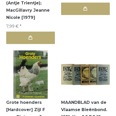
(Antje Trientje);
MacGillavry Jeanne
Nicole [1979]
7,99 € *
Grote hoenders
MAANDBLAD van de
[Hardcover] Zijl F
Vlaamse Bieënbond.