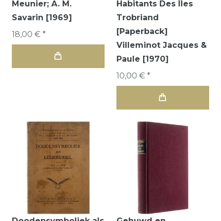
Meunier; A. M.
Habitants Des Îles
Savarin [1969]
Trobriand
[Paperback]
18,00 € *
Villeminot Jacques &
Paule [1970]
10,00 € *
Doodensymboliek als
Gehuwd en