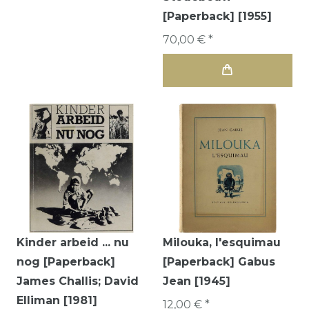
[Paperback] [1955]
70,00 € *
Kinder arbeid ... nu
Milouka, l'esquimau
nog [Paperback]
[Paperback] Gabus
James Challis; David
Jean [1945]
Elliman [1981]
12,00 € *