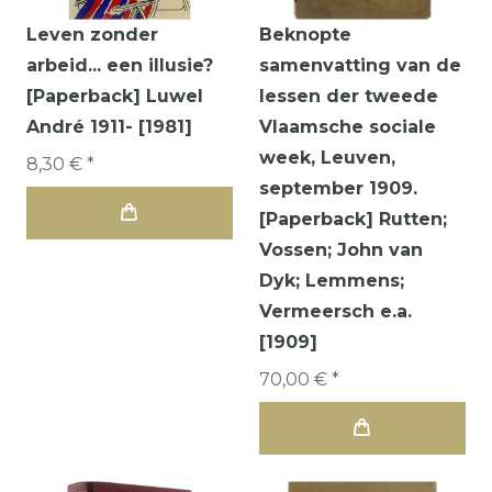
Leven zonder
Beknopte
arbeid... een illusie?
samenvatting van de
[Paperback] Luwel
lessen der tweede
André 1911- [1981]
Vlaamsche sociale
week, Leuven,
8,30 € *
september 1909.
[Paperback] Rutten;
Vossen; John van
Dyk; Lemmens;
Vermeersch e.a.
[1909]
70,00 € *