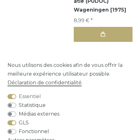
atie (PUDOC)
Wageningen [1975]
8,99 € *
Nous utilisons des cookies afin de vous offrir la
meilleure expérience utilisateur possible.
1
2
3
Déclaration de confidentialité
.
Essentiel
Statistique
Médias externes
GLS
Droit de rétractation
Déclaration de
Fonctionnel
confidentialité
Conditions générales