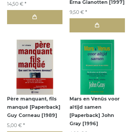
Erna Gianotten [1997]
14,50 € *
9,50 € *
Père manquant, fils
Mars en Venüs voor
manqué [Paperback]
altijd samen
Guy Corneau [1989]
[Paperback] John
Gray [1996]
5,00 € *