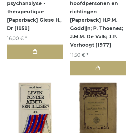
psychanalyse -
hoofdpersonen en
thérapeutique
richtingen
[Paperback] Giese H.,
[Paperback] H.P.M.
Dr [1959]
Goddijn; P. Thoenes;
J.M.M. De Valk; J.P.
16,00 € *
Verhoogt [1977]
11,50 € *