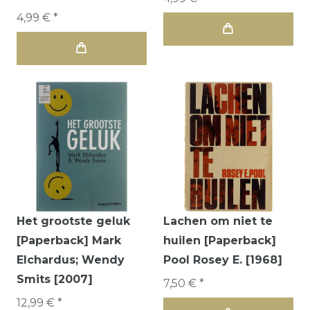
4,99 € *
Het grootste geluk
Lachen om niet te
[Paperback] Mark
huilen [Paperback]
Elchardus; Wendy
Pool Rosey E. [1968]
Smits [2007]
7,50 € *
12,99 € *