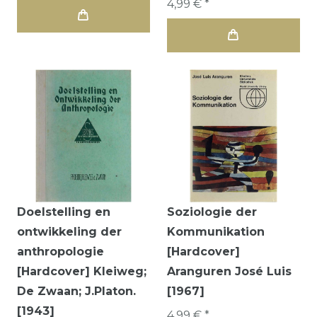
4,99 € *
Doelstelling en
Soziologie der
ontwikkeling der
Kommunikation
anthropologie
[Hardcover]
[Hardcover] Kleiweg;
Aranguren José Luis
De Zwaan; J.Platon.
[1967]
[1943]
4,99 € *