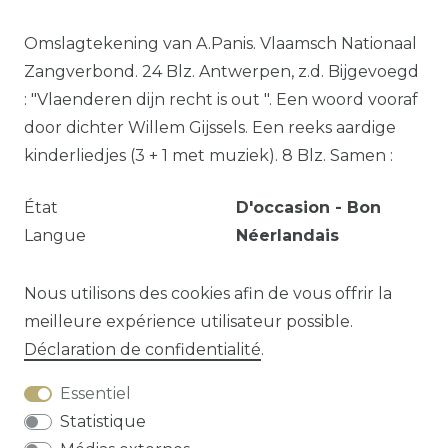
Omslagtekening van A.Panis. Vlaamsch Nationaal
Zangverbond. 24 Blz. Antwerpen, z.d. Bijgevoegd
: "Vlaenderen dijn recht is out ". Een woord vooraf
door dichter Willem Gijssels. Een reeks aardige
kinderliedjes (3 + 1 met muziek). 8 Blz. Samen :
État
D'occasion - Bon
Langue
Néerlandais
Type d'articles
Livre - Couverture
souple
Nous utilisons des cookies afin de vous offrir la
meilleure expérience utilisateur possible.
Déclaration de confidentialité
.
Question sur cet article?
Essentiel
Statistique