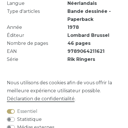
Langue
Néerlandais
Type d'articles
Bande dessinée -
Paperback
Année
1978
Éditeur
Lombard Brussel
Nombre de pages
46
pages
EAN
9789064211621
Série
Rik Ringers
Eigendomsmerk. 46 p. gekleurde ill. ; 29 cm. Tibet
& A.P. Duchateau ; vert. uit het Frans.
Nous utilisons des cookies afin de vous offrir la
meilleure expérience utilisateur possible.
Déclaration de confidentialité
.
Question sur cet article?
Essentiel
Statistique
Médias externes