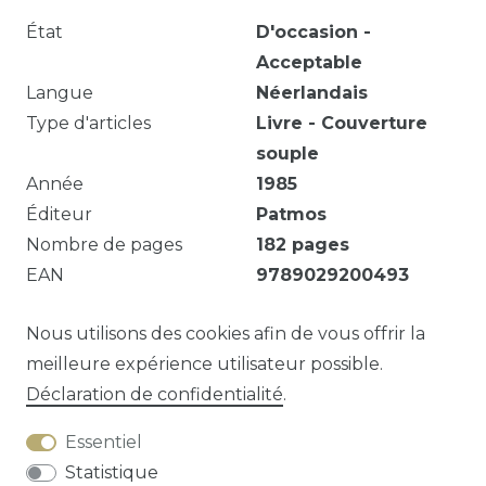
État
D'occasion -
Acceptable
Langue
Néerlandais
Type d'articles
Livre - Couverture
souple
Année
1985
Éditeur
Patmos
Nombre de pages
182
pages
EAN
9789029200493
182 p. ; 21 cm.
Nous utilisons des cookies afin de vous offrir la
meilleure expérience utilisateur possible.
Déclaration de confidentialité
.
Question sur cet article?
Essentiel
Statistique