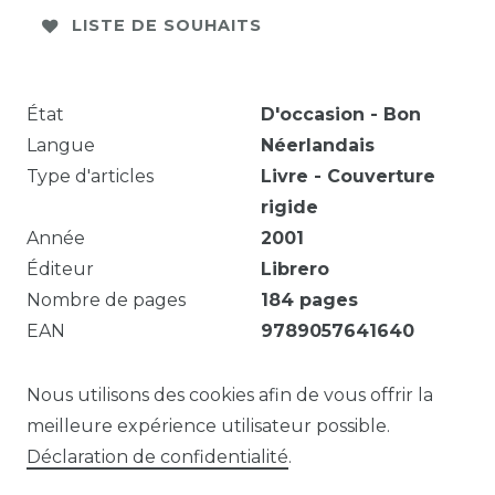
LISTE DE SOUHAITS
État
D'occasion - Bon
Langue
Néerlandais
Type d'articles
Livre - Couverture
rigide
Année
2001
Éditeur
Librero
Nombre de pages
184
pages
EAN
9789057641640
Illustré
Oui
Série
Geloof en rituelen
Nous utilisons des cookies afin de vous offrir la
meilleure expérience utilisateur possible.
Déclaration de confidentialité
.
Question sur cet article?