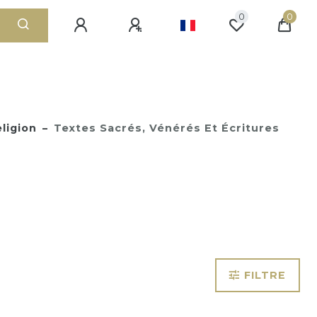
0
0
ligion
Textes Sacrés, Vénérés Et Écritures
FILTRE