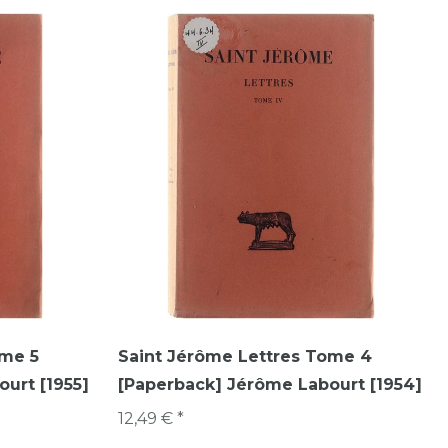
ome 5
Saint Jérôme Lettres Tome 4
urt [1955]
[Paperback] Jérôme Labourt [1954]
12,49 € *