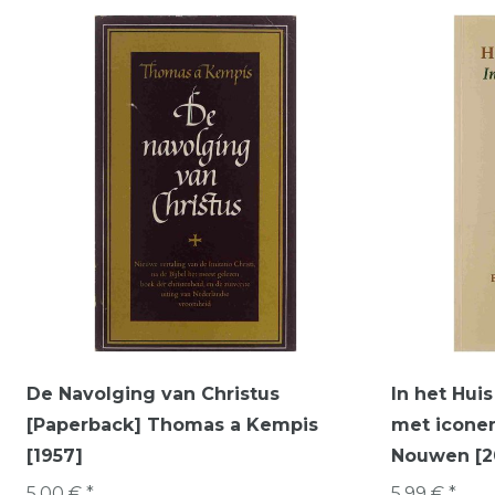
De Navolging van Christus
In het Hui
[Paperback] Thomas a Kempis
met iconen
[1957]
Nouwen [2
5,00 € *
5,99 € *