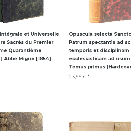
Intégrale et Universelle
Opuscula selecta Sanct
rs Sacrés du Premier
Patrum spectantia ad sc
ome Quarantième
temporis et disciplinam
] Abbé Migne [1854]
ecclesiasticam ad usum c
Tomus primus [Hardcover
23,99 € *