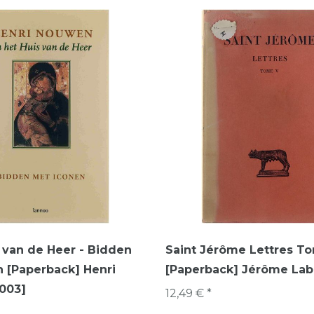
s van de Heer - Bidden
Saint Jérôme Lettres T
 [Paperback] Henri
[Paperback] Jérôme Labo
003]
12,49 € *