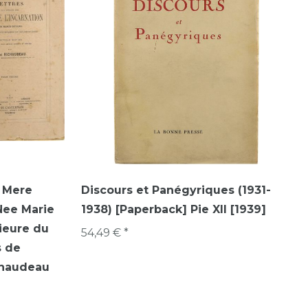
e Mere
Discours et Panégyriques (1931-
Nee Marie
1938) [Paperback] Pie XII [1939]
ieure du
54,49 € *
s de
chaudeau