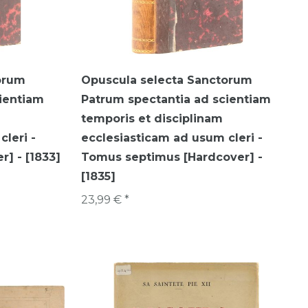
orum
Opuscula selecta Sanctorum
ientiam
Patrum spectantia ad scientiam
temporis et disciplinam
leri -
ecclesiasticam ad usum cleri -
] - [1833]
Tomus septimus [Hardcover] -
[1835]
23,99 € *