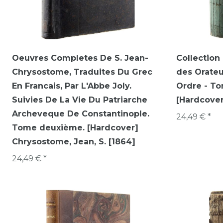
Oeuvres Completes De S. Jean-
Collection 
Chrysostome, Traduites Du Grec
des Orateu
En Francais, Par L'Abbe Joly.
Ordre - T
Suivies De La Vie Du Patriarche
[Hardcover
Archeveque De Constantinople.
24,49 € *
Tome deuxième. [Hardcover]
Chrysostome, Jean, S. [1864]
24,49 € *