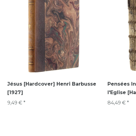
Jésus [Hardcover] Henri Barbusse
Pensées I
[1927]
l'Eglise [H
9,49 € *
84,49 € *