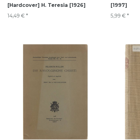
[Hardcover] H. Teresia [1926]
[1997]
14,49 € *
5,99 € *