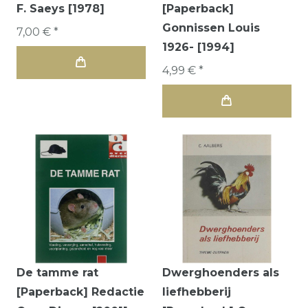
F. Saeys [1978]
[Paperback]
Gonnissen Louis
7,00 € *
1926- [1994]
4,99 € *
De tamme rat
Dwerghoenders als
[Paperback] Redactie
liefhebberij