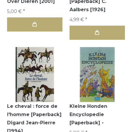
Over Dieren [2001]
[Paperback] C.
Aalbers [1926]
5,00 € *
4,99 € *
Le cheval : force de
Kleine Honden
l'homme [Paperback]
Encyclopedie
Digard Jean-Pierre
[Paperback] -
[1994]