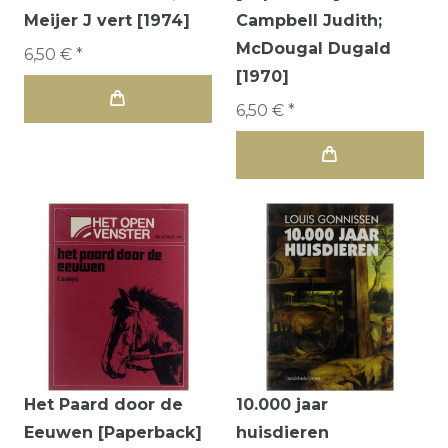
Meijer J vert [1974]
Campbell Judith;
McDougal Dugald
6,50 € *
[1970]
6,50 € *
Het Paard door de
10.000 jaar
Eeuwen [Paperback]
huisdieren