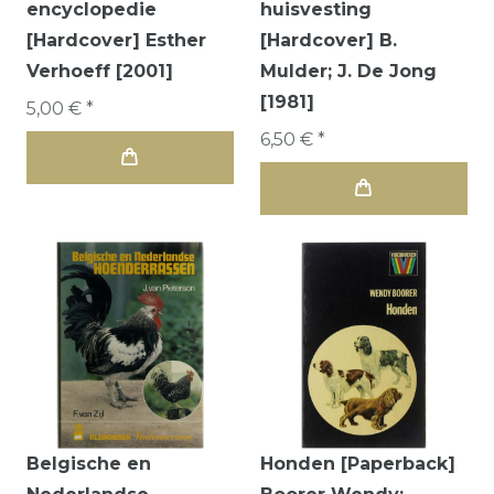
encyclopedie
huisvesting
[Hardcover] Esther
[Hardcover] B.
Verhoeff [2001]
Mulder; J. De Jong
[1981]
5,00 € *
6,50 € *
Belgische en
Honden [Paperback]