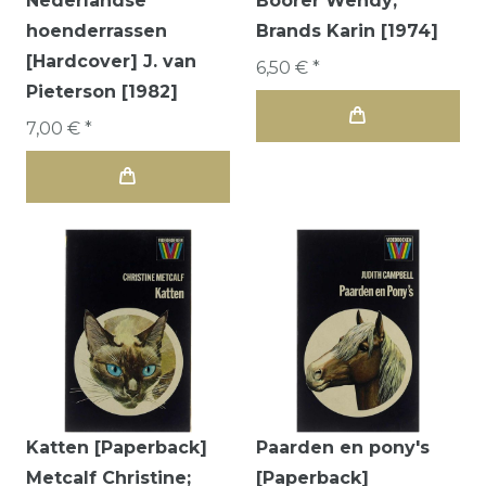
Nederlandse
Boorer Wendy;
hoenderrassen
Brands Karin [1974]
[Hardcover] J. van
6,50 € *
Pieterson [1982]
7,00 € *
Katten [Paperback]
Paarden en pony's
Metcalf Christine;
[Paperback]