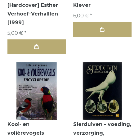
[Hardcover] Esther
Klever
Verhoef-Verhalllen
6,00 € *
[1999]
5,00 € *
Kooi‑ en
Sierduiven - voeding,
volièrevogels
verzorging,