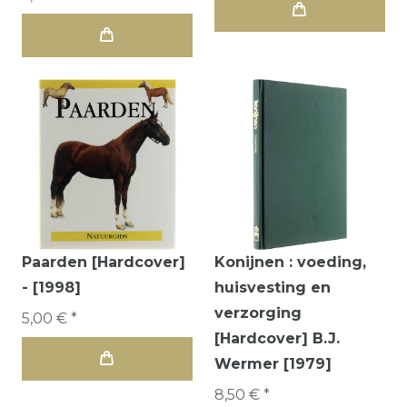
Paarden [Hardcover]
Konijnen : voeding,
- [1998]
huisvesting en
verzorging
5,00 € *
[Hardcover] B.J.
Wermer [1979]
8,50 € *