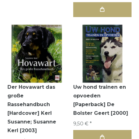
Der Hovawart das
Uw hond trainen en
große
opvoeden
Rassehandbuch
[Paperback] De
[Hardcover] Kerl
Bolster Geert [2000]
Susanne; Susanne
9,50 € *
Kerl [2003]