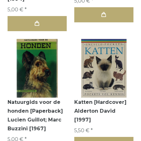
5,00 € *
5,00 € *
Natuurgids voor de
Katten [Hardcover]
honden [Paperback]
Alderton David
Lucien Guillot; Marc
[1997]
Buzzini [1967]
5,50 € *
5,00 € *