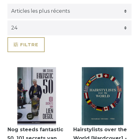
FILTRE
Nog steeds fantastic
Hairstylists over the
50. 101 secrets van
World [Hardcover] -