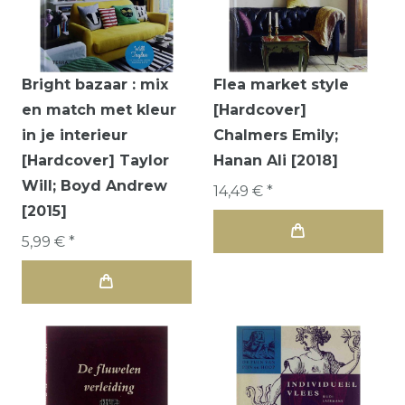
Bright bazaar : mix
Flea market style
en match met kleur
[Hardcover]
in je interieur
Chalmers Emily;
[Hardcover] Taylor
Hanan Ali [2018]
Will; Boyd Andrew
14,49 € *
[2015]
5,99 € *