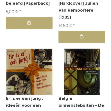
beleefd [Paperback]
[Hardcover] Julien
Van Remoortere
5,00 € *
[1985]
14,50 € *
Er is er één jarig :
België
ideee͏̈n voor een
binnenstebuiten - De