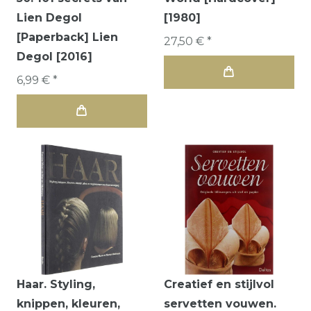
Lien Degol
[1980]
[Paperback] Lien
27,50 € *
Degol [2016]
6,99 € *
Haar. Styling,
Creatief en stijlvol
knippen, kleuren,
servetten vouwen.