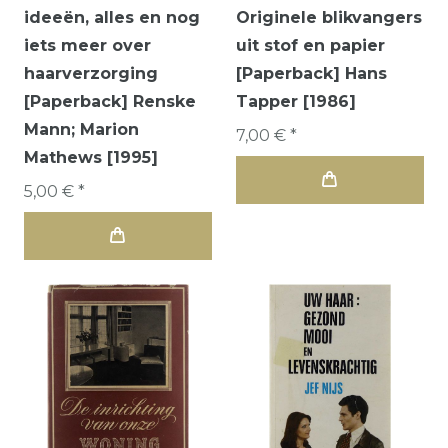
ideeën, alles en nog
Originele blikvangers
iets meer over
uit stof en papier
haarverzorging
[Paperback] Hans
[Paperback] Renske
Tapper [1986]
Mann; Marion
7,00 € *
Mathews [1995]
5,00 € *