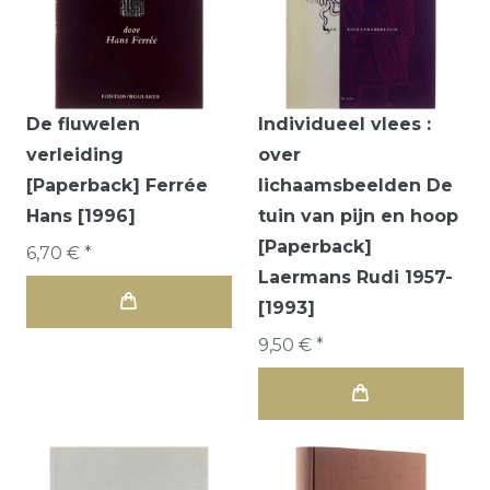
De fluwelen
Individueel vlees :
verleiding
over
[Paperback] Ferrée
lichaamsbeelden De
Hans [1996]
tuin van pijn en hoop
[Paperback]
6,70 € *
Laermans Rudi 1957-
[1993]
9,50 € *