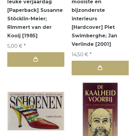
leuke verjaardag
mooiste en
[Paperback] Susanne
bijzonderste
Stöcklin-Meier;
interieurs
Rimmert van der
[Hardcover] Piet
Kooij [1985]
Swimberghe; Jan
Verlinde [2001]
5,00 € *
14,50 € *