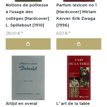
Notions de politesse
Parfum lexicon no 1
à l'usage des
[Hardcover] Miriam
collèges [Hardcover]
Kerver: Erik Zwaga
L. Spillebout [1910]
[1996]
28,00 € *
6,50 € *
Altijd en overal
L' art de la table