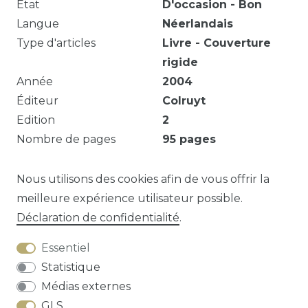
État
D'occasion - Bon
Langue
Néerlandais
Type d'articles
Livre - Couverture
rigide
Année
2004
Éditeur
Colruyt
Edition
2
Nombre de pages
95
pages
Illustré
Oui
Série
Watertanden
Nous utilisons des cookies afin de vous offrir la
meilleure expérience utilisateur possible.
Déclaration de confidentialité
.
Question sur cet article?
Essentiel
Statistique
Médias externes
GLS