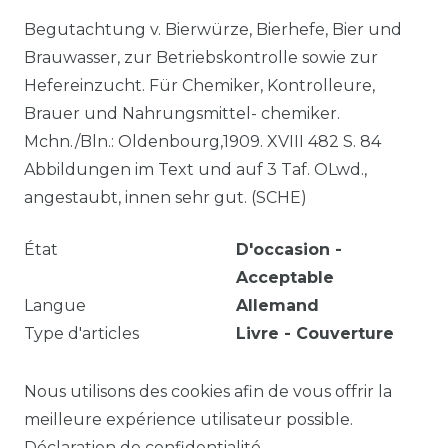
Begutachtung v. Bierwürze, Bierhefe, Bier und
Brauwasser, zur Betriebskontrolle sowie zur
Hefereinzucht. Für Chemiker, Kontrolleure,
Brauer und Nahrungsmittel- chemiker.
Mchn./Bln.: Oldenbourg,1909. XVIII 482 S. 84
Abbildungen im Text und auf 3 Taf. OLwd.,
angestaubt, innen sehr gut. (SCHE)
État
D'occasion -
Acceptable
Langue
Allemand
Type d'articles
Livre - Couverture
rigide
Année
1909
Nous utilisons des cookies afin de vous offrir la
meilleure expérience utilisateur possible.
Déclaration de confidentialité
.