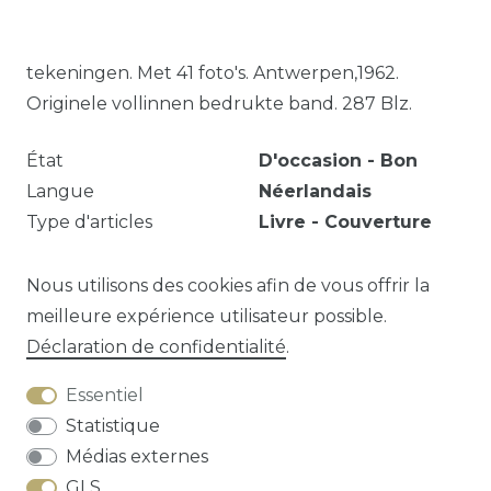
tekeningen. Met 41 foto's. Antwerpen,1962.
Originele vollinnen bedrukte band. 287 Blz.
État
D'occasion - Bon
Langue
Néerlandais
Type d'articles
Livre - Couverture
rigide
Année
1962
Nous utilisons des cookies afin de vous offrir la
meilleure expérience utilisateur possible.
Déclaration de confidentialité
.
Question sur cet article?
Essentiel
Statistique
Médias externes
GLS