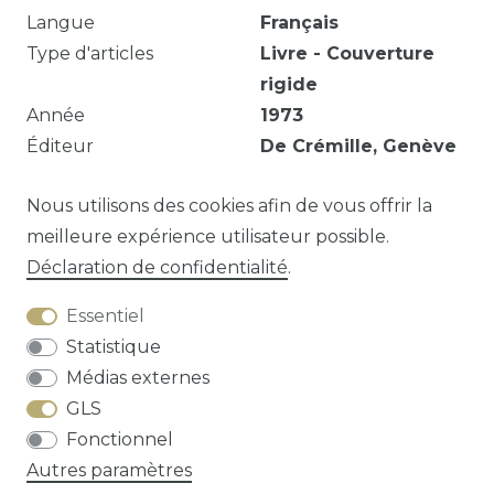
Langue
Français
Type d'articles
Livre - Couverture
rigide
Année
1973
Éditeur
De Crémille, Genève
pp. 250
Nous utilisons des cookies afin de vous offrir la
meilleure expérience utilisateur possible.
Déclaration de confidentialité
.
Question sur cet article?
Essentiel
Statistique
Médias externes
GLS
Droit de rétractation
Déclaration de
Fonctionnel
confidentialité
Conditions générales
Autres paramètres
Contact