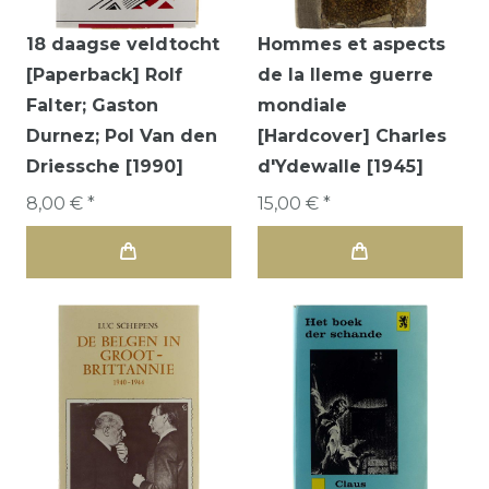
18 daagse veldtocht
Hommes et aspects
[Paperback] Rolf
de la IIeme guerre
Falter; Gaston
mondiale
Durnez; Pol Van den
[Hardcover] Charles
Driessche [1990]
d'Ydewalle [1945]
8,00 € *
15,00 € *