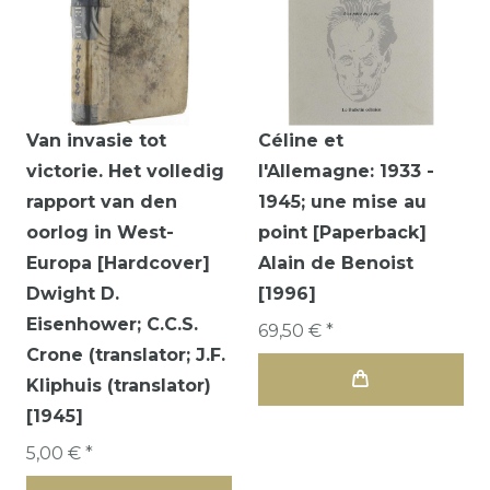
Van invasie tot
Céline et
victorie. Het volledig
l'Allemagne: 1933 -
rapport van den
1945; une mise au
oorlog in West-
point [Paperback]
Europa [Hardcover]
Alain de Benoist
Dwight D.
[1996]
Eisenhower; C.C.S.
69,50 € *
Crone (translator; J.F.
Kliphuis (translator)
[1945]
5,00 € *