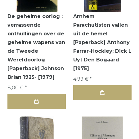
De geheime oorlog :
Arnhem
verrassende
Parachutisten vallen
onthullingen over de
uit de hemel
geheime wapens van
[Paperback] Anthony
de Tweede
Farrar-Hockley; Dick L
Wereldoorlog
Uyt Den Bogaard
[Paperback] Johnson
[1975]
Brian 1925- [1979]
4,99 € *
8,00 € *