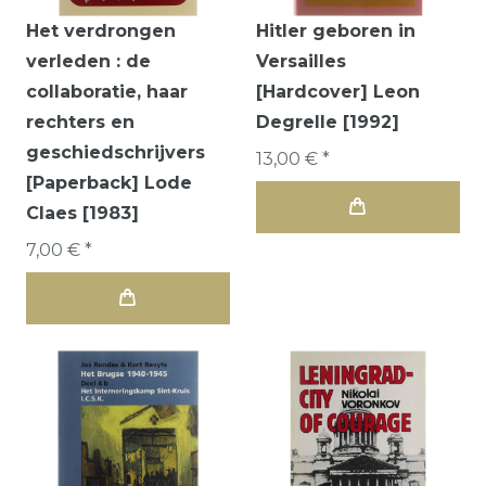
Het verdrongen
Hitler geboren in
verleden : de
Versailles
collaboratie, haar
[Hardcover] Leon
rechters en
Degrelle [1992]
geschiedschrijvers
13,00 € *
[Paperback] Lode
Claes [1983]
7,00 € *