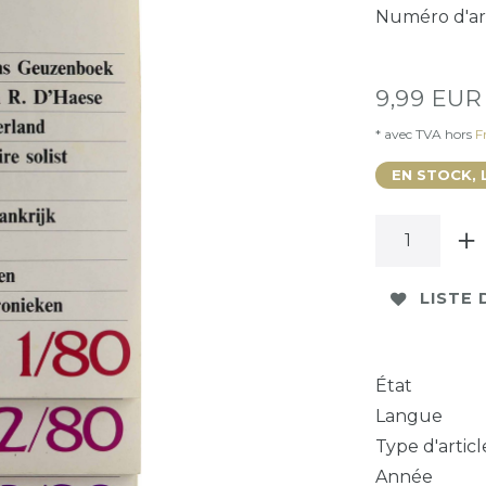
Numéro d'ar
9,99 EU
* avec TVA hors
Fr
EN STOCK, 
LISTE 
État
Langue
Type d'articl
Année