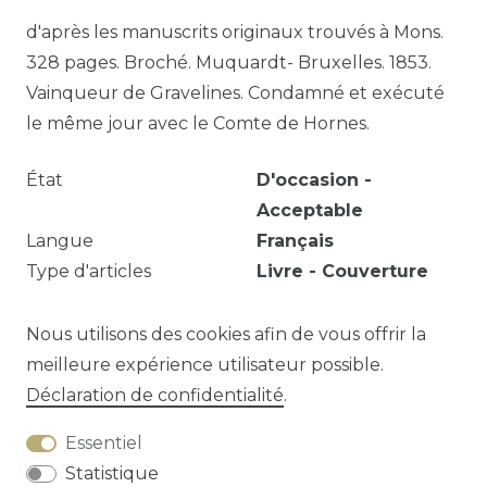
d'après les manuscrits originaux trouvés à Mons.
328 pages. Broché. Muquardt- Bruxelles. 1853.
Vainqueur de Gravelines. Condamné et exécuté
le même jour avec le Comte de Hornes.
État
D'occasion -
Acceptable
Langue
Français
Type d'articles
Livre - Couverture
souple
Année
1853
Nous utilisons des cookies afin de vous offrir la
meilleure expérience utilisateur possible.
Déclaration de confidentialité
.
Question sur cet article?
Essentiel
Statistique