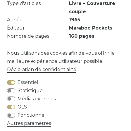
Type d'articles
Livre - Couverture
souple
Année
1965
Éditeur
Maraboe Pockets
Nombre de pages
160
pages
Illustré
Oui
Série
Gele reeks
92
Nous utilisons des cookies afin de vous offrir la
meilleure expérience utilisateur possible.
Déclaration de confidentialité
.
Question sur cet article?
Essentiel
Statistique
Médias externes
GLS
Droit de rétractation
Déclaration de
Fonctionnel
confidentialité
Conditions générales
Autres paramètres
Contact