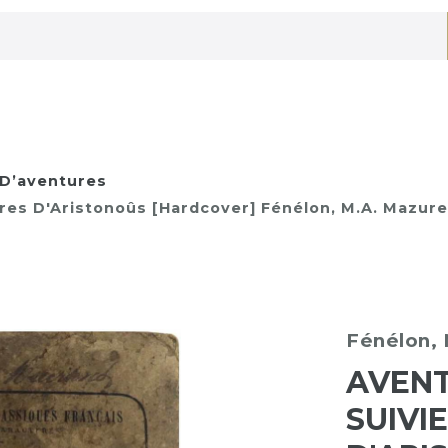
D’aventures
es D'Aristonoûs [Hardcover] Fénélon, M.A. Mazure
Fénélon,
AVENT
SUIVI