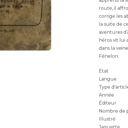
apprend la sa
route, il aff
corrige les a
la suite de c
aventures d’
héros vit lu
dans la vein
Fénelon.
État
Langue
Type d'articl
Année
Éditeur
Nombre de 
Illustré
Jaquette