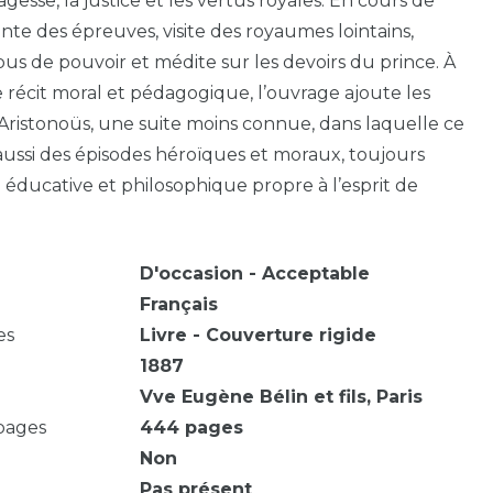
gesse, la justice et les vertus royales. En cours de
ronte des épreuves, visite des royaumes lointains,
bus de pouvoir et médite sur les devoirs du prince. À
e récit moral et pédagogique, l’ouvrage ajoute les
Aristonoüs, une suite moins connue, dans laquelle ce
i aussi des épisodes héroïques et moraux, toujours
e éducative et philosophique propre à l’esprit de
D'occasion - Acceptable
Français
es
Livre - Couverture rigide
1887
Vve Eugène Bélin et fils, Paris
pages
444
pages
Non
Pas présent