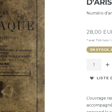
D'ARI
Numéro d'ar
28,00 E
* avec TVA hors
Fr
EN STOCK, 
LISTE 
L’ouvrage ra
accompagné 