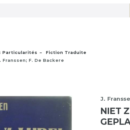
: Particularités
Fiction Traduite
. Franssen; F. De Backere
J. Franss
NIET 
GEPL