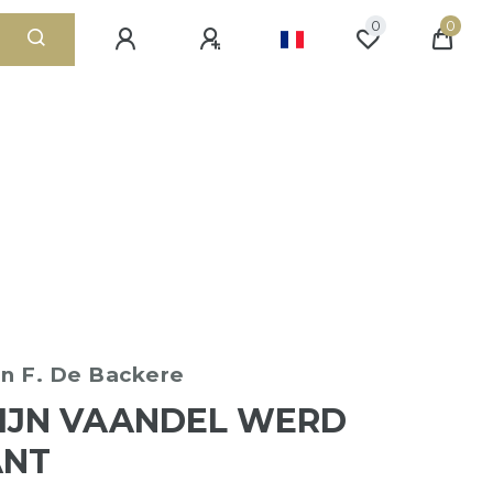
0
0
en
F. De Backere
ZIJN VAANDEL WERD
ANT