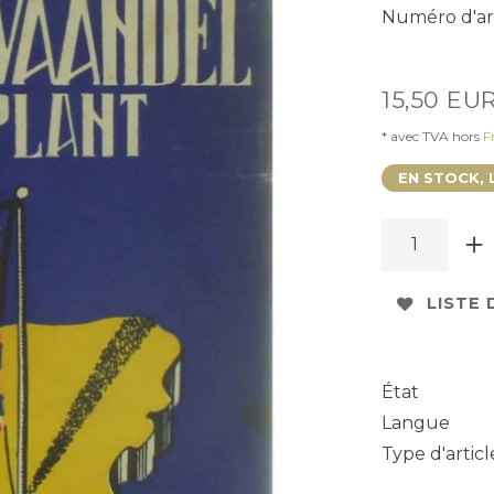
Numéro d'ar
15,50 EU
* avec TVA hors
Fr
EN STOCK, 
LISTE 
État
Langue
Type d'articl