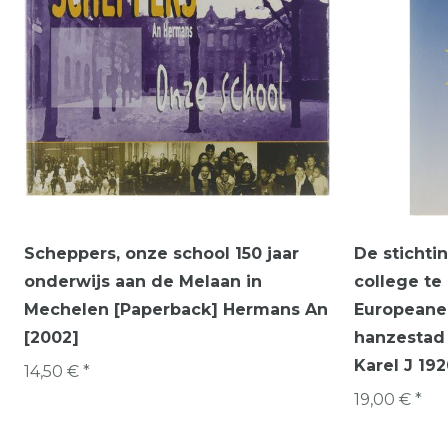
Scheppers, onze school 150 jaar
De stichti
onderwijs aan de Melaan in
college te
Mechelen [Paperback] Hermans An
Europeane
[2002]
hanzestad 
Karel J 19
14,50 € *
19,00 € *