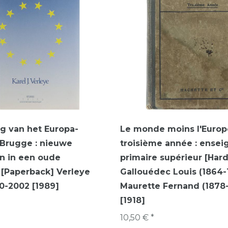
ng van het Europa-
Le monde moins l'Europe
 Brugge : nieuwe
troisième année : ens
n in een oude
primaire supérieur [Har
[Paperback] Verleye
Gallouédec Louis (1864-
20-2002 [1989]
Maurette Fernand (1878
[1918]
10,50 € *