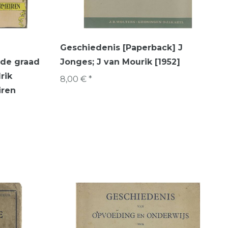
Geschiedenis [Paperback] J
rde graad
Jonges; J van Mourik [1952]
rik
8,00 € *
iren