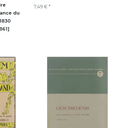
ire
7,49 € *
sance du
 1830
861]