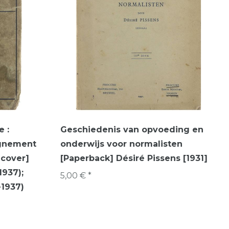
 :
Geschiedenis van opvoeding en
eignement
onderwijs voor normalisten
dcover]
[Paperback] Désiré Pissens [1931]
1937);
5,00 € *
-1937)