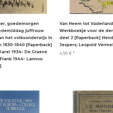
er, goedemorgen
Van Heem tot Vaderland
oedemiddag juffrouw
Werkboekje voor de de
an het volksonderwijs in
deel 2 [Paperback] Hend
n 1830-1840 [Paperback]
Jespers; Leopold Verme
Karel 1934- De Graeve
4,99 € *
Frank 1944- Lannoo
]