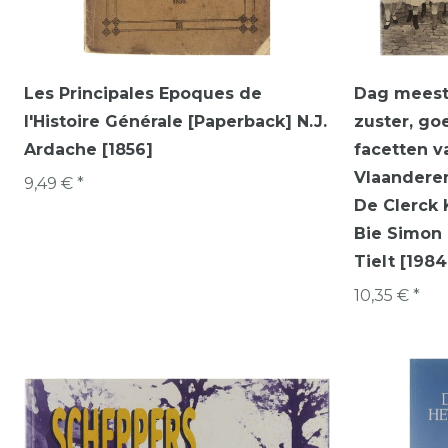
Les Principales Epoques de
Dag meest
l'Histoire Générale [Paperback] N.J.
zuster, g
Ardache [1856]
facetten v
Vlaandere
9,49 € *
De Clerck 
Bie Simon 
Tielt [1984
10,35 € *