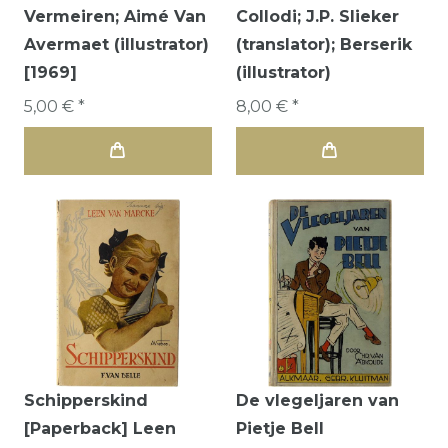
Vermeiren; Aimé Van
Collodi; J.P. Slieker
Avermaet (illustrator)
(translator); Berserik
[1969]
(illustrator)
5,00 € *
8,00 € *
Schipperskind
De vlegeljaren van
[Paperback] Leen
Pietje Bell