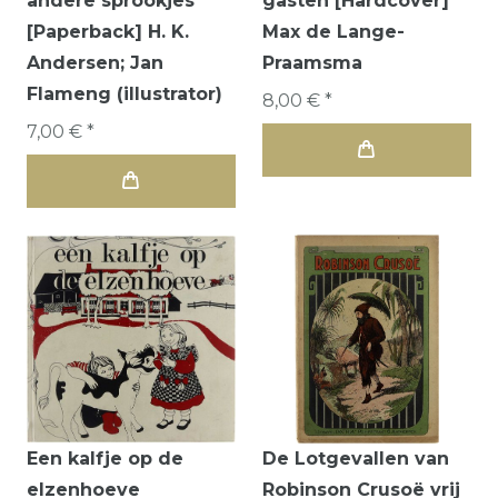
andere sprookjes
gasten [Hardcover]
[Paperback] H. K.
Max de Lange-
Andersen; Jan
Praamsma
Flameng (illustrator)
8,00 € *
7,00 € *
Een kalfje op de
De Lotgevallen van
elzenhoeve
Robinson Crusoë vrij