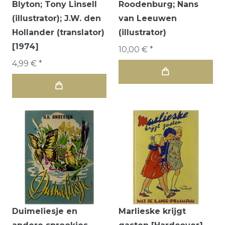
Blyton; Tony Linsell
Roodenburg; Nans
(illustrator); J.W. den
van Leeuwen
Hollander (translator)
(illustrator)
[1974]
10,00 € *
4,99 € *
Duimeliesje en
Marlieske krijgt