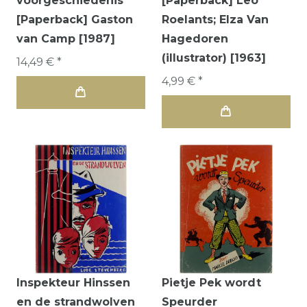
voorgeschiedenis
[Paperback] Leo
[Paperback] Gaston
Roelants; Elza Van
van Camp [1987]
Hagedoren
(illustrator) [1963]
14,49 € *
4,99 € *
Inspekteur Hinssen
Pietje Pek wordt
en de strandwolven
Speurder