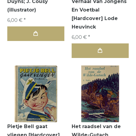
Duyns; J. Cousy
Verhaal Van Jongens
(illustrator)
En Voetbal
[Hardcover] Lode
6,00 € *
Heuvinck
6,00 € *
Pietje Bell gaat
Het raadsel van de
vliegen [Hardcover]
Wilde-Gutach