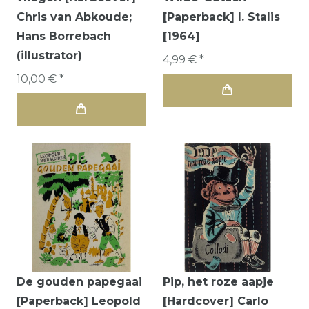
Chris van Abkoude;
[Paperback] I. Stalis
Hans Borrebach
[1964]
(illustrator)
4,99 € *
10,00 € *
De gouden papegaai
Pip, het roze aapje
[Paperback] Leopold
[Hardcover] Carlo