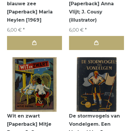
blauwe zee
[Paperback] Anna
[Paperback] Maria
Vlijt; J. Cousy
Heylen [1969]
(illustrator)
6,00 € *
6,00 € *
Wit en zwart
De stormvogels van
[Paperback] Mitje
Vondelgem. Een