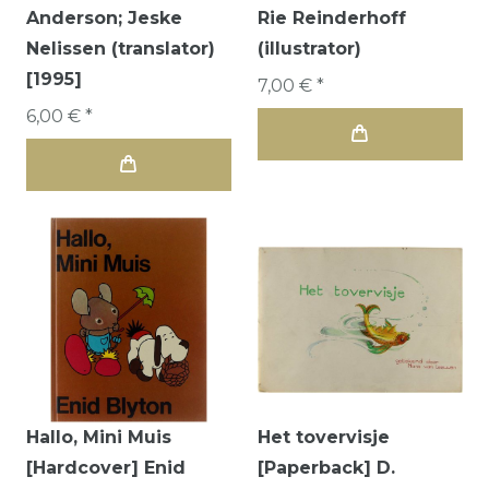
Anderson; Jeske
Rie Reinderhoff
Nelissen (translator)
(illustrator)
[1995]
7,00 € *
6,00 € *
Hallo, Mini Muis
Het tovervisje
[Hardcover] Enid
[Paperback] D.