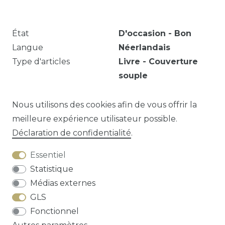
État
D'occasion - Bon
Langue
Néerlandais
Type d'articles
Livre - Couverture
souple
Année
1998
EAN
9789001078652
Nous utilisons des cookies afin de vous offrir la
meilleure expérience utilisateur possible.
Déclaration de confidentialité
.
Question sur cet article?
Essentiel
Statistique
Médias externes
GLS
Droit de rétractation
Déclaration de
Fonctionnel
confidentialité
Conditions générales