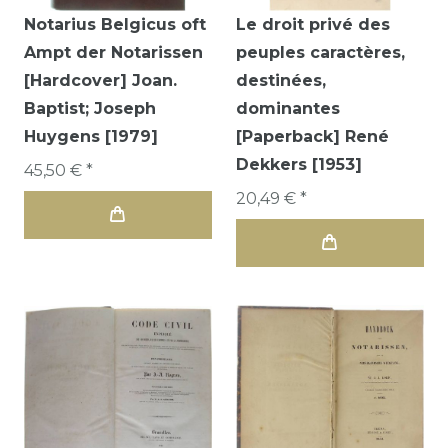
Notarius Belgicus oft
Le droit privé des
Ampt der Notarissen
peuples caractères,
[Hardcover] Joan.
destinées,
Baptist; Joseph
dominantes
Huygens [1979]
[Paperback] René
Dekkers [1953]
45,50 € *
20,49 € *