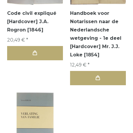
Code civil expliqué
Handboek voor
[Hardcover] J.A.
Notarissen naar de
Rogron [1846]
Nederlandsche
wetgeving - 1e deel
20,49 € *
[Hardcover] Mr. J.J.
Loke [1854]
12,49 € *