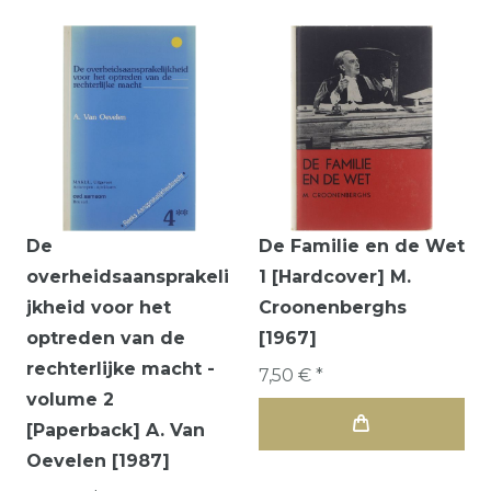
De
De Familie en de Wet
overheidsaansprakeli
1 [Hardcover] M.
jkheid voor het
Croonenberghs
optreden van de
[1967]
rechterlijke macht -
7,50 € *
volume 2
[Paperback] A. Van
Oevelen [1987]