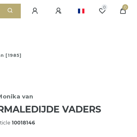
0
0
n [1985]
Monika van
RMALEDIJDE VADERS
ticle
10018146