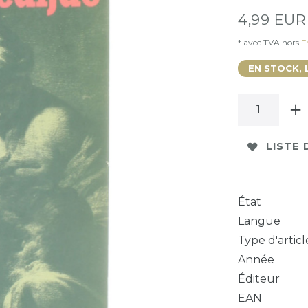
4,99 EU
* avec TVA hors
Fr
EN STOCK, 
LISTE 
État
Langue
Type d'articl
Année
Éditeur
EAN