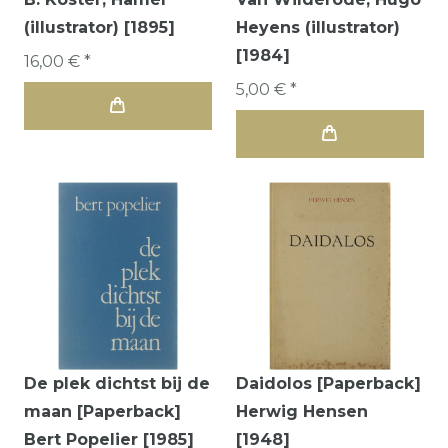
(illustrator) [1895]
Heyens (illustrator)
[1984]
16,00 € *
5,00 € *
De plek dichtst bij de
Daidolos [Paperback]
maan [Paperback]
Herwig Hensen
Bert Popelier [1985]
[1948]