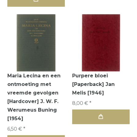
Maria Lecina en een
Purpere bloei
ontmoeting met
[Paperback] Jan
vreemde gevolgen
Melis [1946]
[Hardcover] J. W. F.
8,00 € *
Werumeus Buning
[1954]
6,50 € *