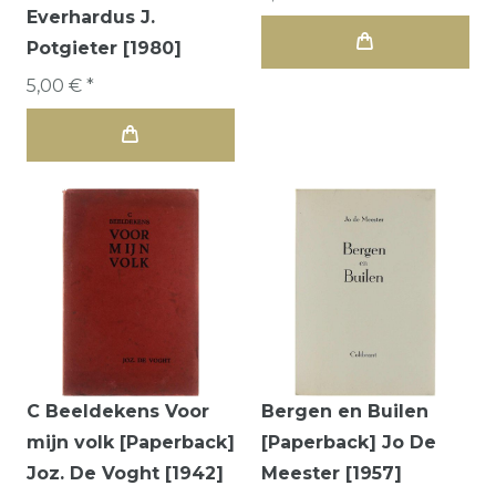
Everhardus J.
Potgieter [1980]
5,00 € *
C Beeldekens Voor
Bergen en Builen
mijn volk [Paperback]
[Paperback] Jo De
Joz. De Voght [1942]
Meester [1957]