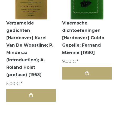
Verzamelde
Vlaemsche
gedichten
dichtoefeningen
[Hardcover] Karel
[Hardcover] Guido
Van De Woestijne; P.
Gezelle; Fernand
Minderaa
Etienne [1980]
(introduction); A.
9,00 € *
Roland Holst
(preface) [1953]
5,00 € *