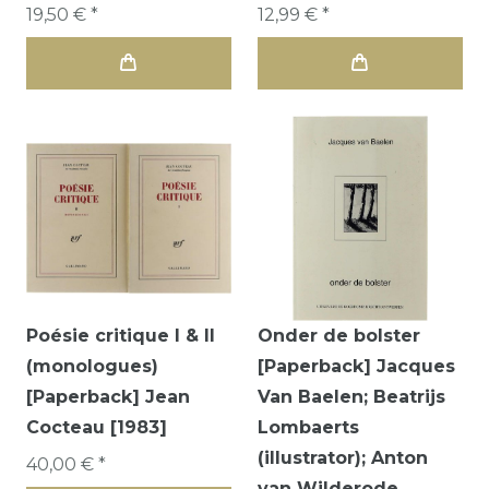
19,50 € *
12,99 € *
Poésie critique I & II
Onder de bolster
(monologues)
[Paperback] Jacques
[Paperback] Jean
Van Baelen; Beatrijs
Cocteau [1983]
Lombaerts
(illustrator); Anton
40,00 € *
van Wilderode