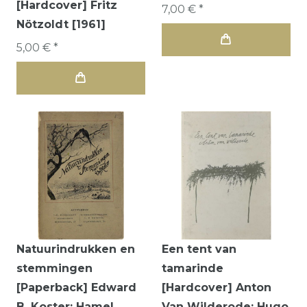
[Hardcover] Fritz
7,00 € *
Nötzoldt [1961]
5,00 € *
Natuurindrukken en
Een tent van
stemmingen
tamarinde
[Paperback] Edward
[Hardcover] Anton
B. Koster; Hamel
Van Wilderode; Hugo