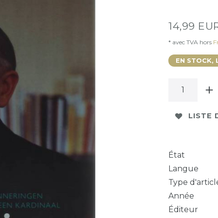
14,99 EU
* avec TVA hors
Fr
EN STOCK, 
LISTE 
État
Langue
Type d'articl
Année
Éditeur