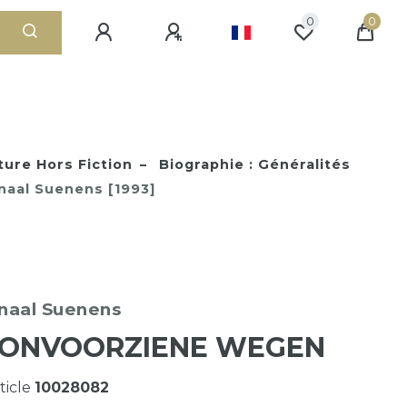
0
0
ture Hors Fiction
Biographie : Généralités
naal Suenens [1993]
inaal Suenens
 ONVOORZIENE WEGEN
ticle
10028082