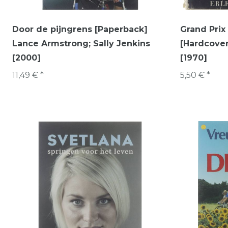
Door de pijngrens [Paperback]
Grand Prix
Lance Armstrong; Sally Jenkins
[Hardcover
[2000]
[1970]
11,49 € *
5,50 € *