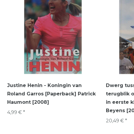
Justine Henin - Koningin van
Dwerg tus
Roland Garros [Paperback] Patrick
terugblik 
Haumont [2008]
in eerste 
Beyens [2
4,99 € *
20,49 € *