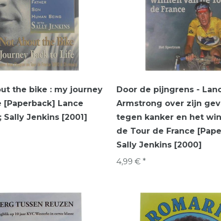
out the bike : my journey
Door de pijngrens - Lan
fe [Paperback] Lance
Armstrong over zijn ge
 Sally Jenkins [2001]
tegen kanker en het wi
de Tour de France [Pap
Sally Jenkins [2000]
4,99 € *