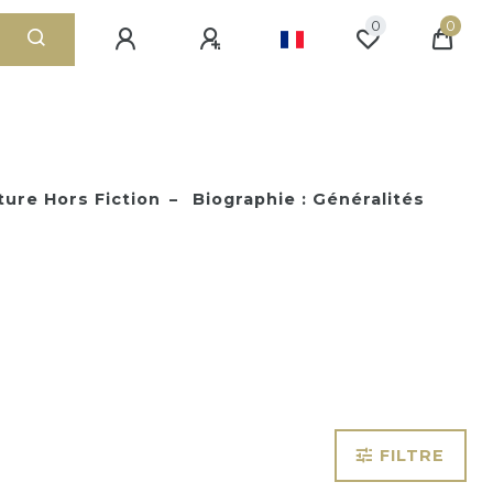
0
0
ture Hors Fiction
Biographie : Généralités
FILTRE