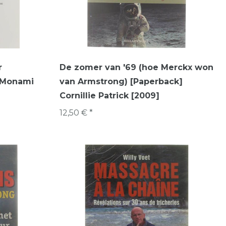
r
De zomer van '69 (hoe Merckx won
 Monami
van Armstrong) [Paperback]
Cornillie Patrick [2009]
12,50 € *