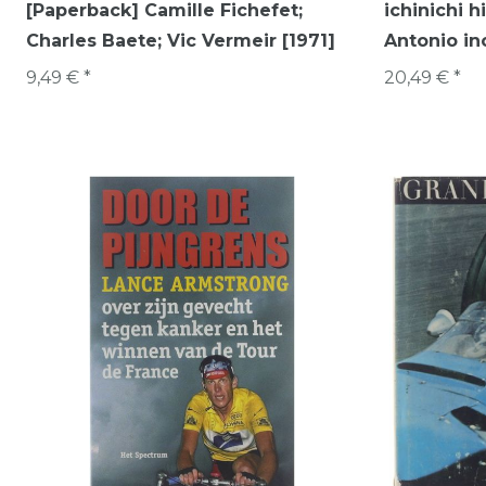
[Paperback] Camille Fichefet;
ichinichi h
Charles Baete; Vic Vermeir [1971]
Antonio 
9,49 € *
20,49 € *