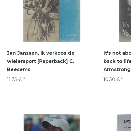
Jan Janssen, ik verkoos de
It's not ab
wielersport [Paperback] C.
back to li
Beesems
Armstrong;
11,75 € *
10,50 € *