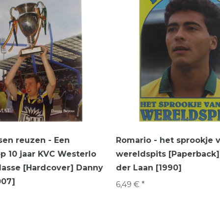
sen reuzen - Een
Romario - het sprookje 
op 10 jaar KVC Westerlo
wereldspits [Paperback
klasse [Hardcover] Danny
der Laan [1990]
007]
6,49 € *