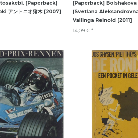
itosakebi. [Paperback]
[Paperback] Bolshakova
inoki アントニオ猪木 [2007]
(Svetlana Aleksandrovna
Vallinga Reinold [2011]
14,09 € *