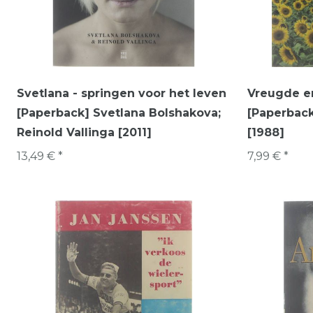
Svetlana - springen voor het leven
Vreugde en
[Paperback] Svetlana Bolshakova;
[Paperback
Reinold Vallinga [2011]
[1988]
13,49 € *
7,99 € *