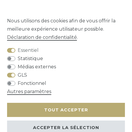
Alle tekst aanwezig. Boekblok los, kaft
beschadigd
Nous utilisons des cookies afin de vous offrir la
meilleure expérience utilisateur possible.
Déclaration de confidentialité
.
Question sur cet article?
Essentiel
Statistique
Médias externes
GLS
Droit de rétractation
Déclaration de
Fonctionnel
confidentialité
Conditions générales
Autres paramètres
Contact
TOUT ACCEPTER
ACCEPTER LA SÉLECTION