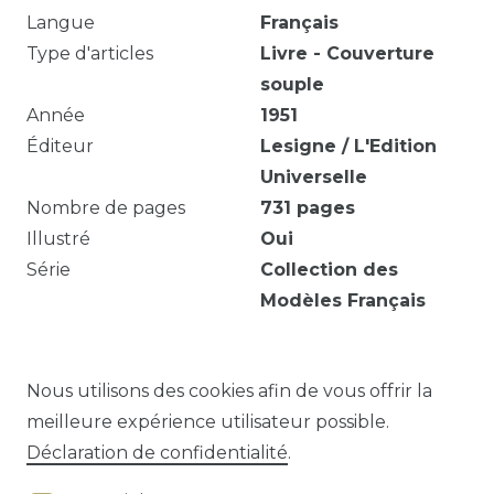
Langue
Français
Type d'articles
Livre - Couverture
souple
Année
1951
Éditeur
Lesigne / L'Edition
Universelle
Nombre de pages
731
pages
Illustré
Oui
Série
Collection des
Modèles Français
Quelques notes en crayon, quelques pages
détachées.
Nous utilisons des cookies afin de vous offrir la
meilleure expérience utilisateur possible.
Déclaration de confidentialité
.
Question sur cet article?