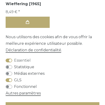
Wieffering [1965]
8,49 € *
Nous utilisons des cookies afin de vous offrir la
meilleure expérience utilisateur possible.
Déclaration de confidentialité
.
Essentiel
Statistique
Médias externes
GLS
Droit de rétractation
Déclaration de
Fonctionnel
confidentialité
Conditions générales
Autres paramètres
Contact