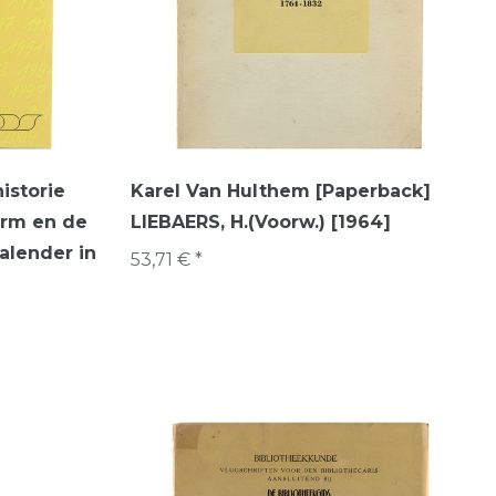
istorie
Karel Van Hulthem [Paperback]
orm en de
LIEBAERS, H.(Voorw.) [1964]
alender in
53,71 € *