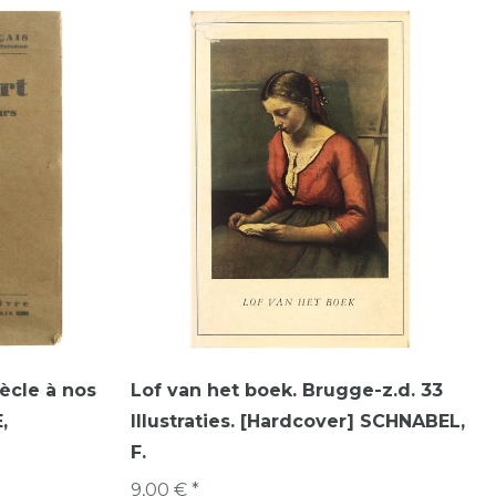
iècle à nos
Lof van het boek. Brugge-z.d. 33
,
Illustraties. [Hardcover] SCHNABEL,
F.
9,00 € *