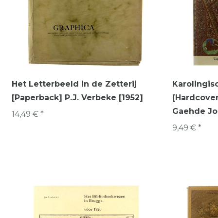
Het Letterbeeld in de Zetterij
Karolingis
[Paperback] P.J. Verbeke [1952]
[Hardcover
Gaehde Jo
14,49 € *
9,49 € *