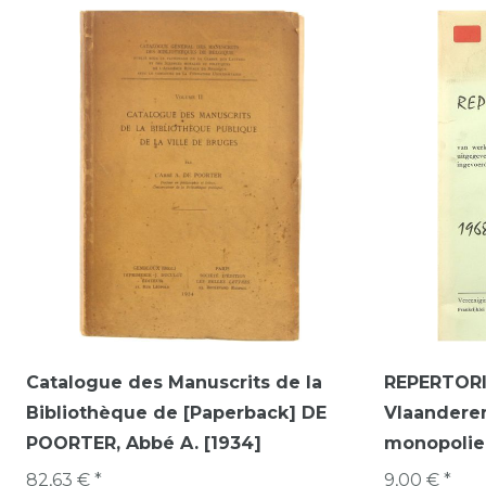
Catalogue des Manuscrits de la
REPERTORI
Bibliothèque de [Paperback] DE
Vlaanderen
POORTER, Abbé A. [1934]
monopolie-
82,63 € *
9,00 € *