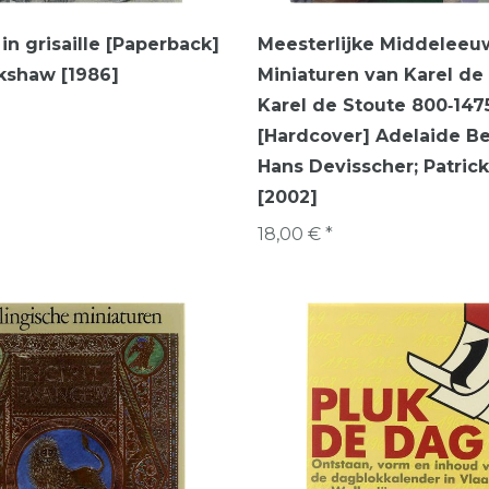
in grisaille [Paperback]
Meesterlijke Middeleeu
kshaw [1986]
Miniaturen van Karel de 
Karel de Stoute 800‑147
[Hardcover] Adelaide Be
Hans Devisscher; Patric
[2002]
18,00 € *