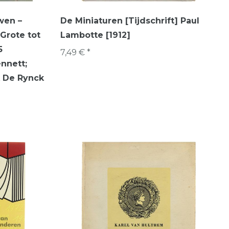
wen –
De Miniaturen [Tijdschrift] Paul
Grote tot
Lambotte [1912]
5
7,49 € *
nnett;
k De Rynck