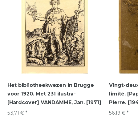
Het bibliotheekwezen in Brugge
Vingt-deux 
voor 1920. Met 231 ilustra-
limité. [P
[Hardcover] VANDAMME, Jan. [1971]
Pierre. [19
53,71 € *
56,19 € *