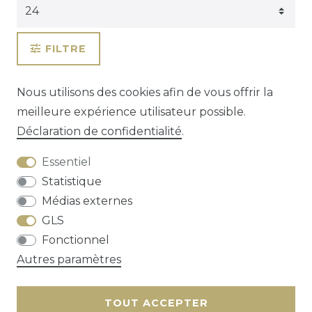
FILTRE
Nous utilisons des cookies afin de vous offrir la
meilleure expérience utilisateur possible.
Déclaration de confidentialité
.
Essentiel
Statistique
Médias externes
GLS
Droit de rétractation
Déclaration de
Fonctionnel
confidentialité
Conditions générales
Autres paramètres
Contact
TOUT ACCEPTER