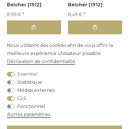
Belcher [1912]
Belcher [1912]
8,99 € *
8,49 € *
Nous utilisons des cookies afin de vous offrir la
meilleure expérience utilisateur possible.
Déclaration de confidentialité
.
Essentiel
Statistique
Médias externes
GLS
Droit de rétractation
Déclaration de
Fonctionnel
confidentialité
Conditions générales
Autres paramètres
Contact