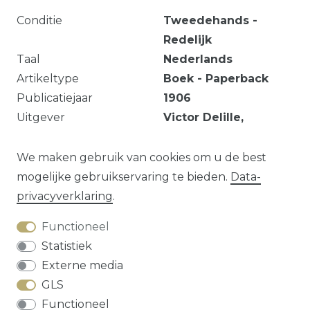
Conditie
Tweedehands -
Redelijk
Taal
Nederlands
Artikeltype
Boek - Paperback
Publicatiejaar
1906
Uitgever
Victor Delille,
Maldeghem
Serie
DUIMPJESUITGAVE
54
We maken gebruik van cookies om u de best
mogelijke gebruikservaring te bieden.
Data­
privacy­verklaring
.
Vraag over dit artikel?
Functioneel
Statistiek
Externe media
GLS
Herroepings­recht
Data­privacy­verklaring
Functioneel