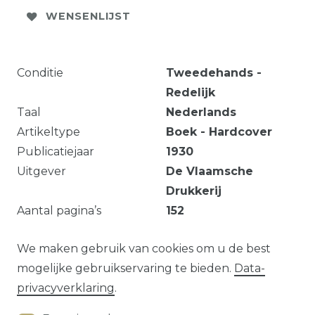
WENSENLIJST
Conditie
Tweedehands -
Redelijk
Taal
Nederlands
Artikeltype
Boek - Hardcover
Publicatiejaar
1930
Uitgever
De Vlaamsche
Drukkerij
Aantal pagina’s
152
Verkleuring.
We maken gebruik van cookies om u de best
mogelijke gebruikservaring te bieden.
Data­
privacy­verklaring
.
Vraag over dit artikel?