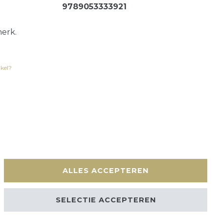
9789053333921
erk.
ikel?
en
Contact
ALLES ACCEPTEREN
SELECTIE ACCEPTEREN