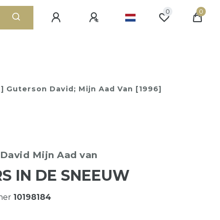
0
0
 Guterson David; Mijn Aad Van [1996]
 David
Mijn Aad van
S IN DE SNEEUW
mer
10198184