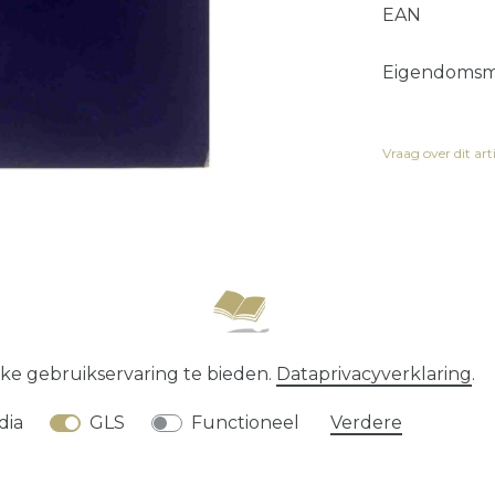
EAN
Eigendomsm
Vraag over dit art
recht
Data­privacy­verklaring
Algemene voorwaard
ke gebruikservaring te bieden.
Data­privacy­verklaring
.
* alle prijzen zijn exclusief
verzendkosten
dia
GLS
Functioneel
Verdere