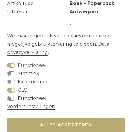
Artikeltype
Boek - Paperback
Uitgever
Antwerpen
pp. 94 / cover not so good / omslag onfris, derde
druk
We maken gebruik van cookies om u de best
mogelijke gebruikservaring te bieden.
Data­
privacy­verklaring
.
Vraag over dit artikel?
Functioneel
Statistiek
Externe media
GLS
Herroepings­recht
Data­privacy­verklaring
Functioneel
Algemene voorwaarden
Contact
Verdere instellingen
* alle prijzen zijn exclusief
verzendkosten
ALLES ACCEPTEREN