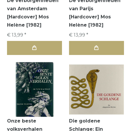
De verborgenheden
De verborgenheden
van Amsterdam
van Parijs
[Hardcover] Mos
[Hardcover] Mos
Helène [1982]
Helène [1982]
€ 13,99 *
€ 13,99 *
Onze beste
Die goldene
volksverhalen
Schlange: Ein