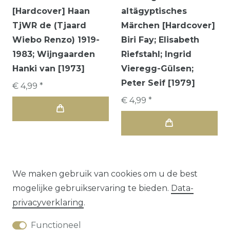
[Hardcover] Haan
altägyptisches
TjWR de (Tjaard
Märchen [Hardcover]
Wiebo Renzo) 1919-
Biri Fay; Elisabeth
1983; Wijngaarden
Riefstahl; Ingrid
Hanki van [1973]
Vieregg-Gülsen;
Peter Seif [1979]
€ 4,99 *
€ 4,99 *
We maken gebruik van cookies om u de best
mogelijke gebruikservaring te bieden.
Data­
1
2
3
privacy­verklaring
.
Functioneel