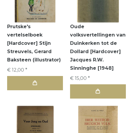
Prutske's
Oude
vertelselboek
volksvertellingen van
[Hardcover] Stijn
Duinkerken tot de
Streuvels, Gerard
Dollard [Hardcover]
Baksteen (illustrator)
Jacques R.W.
Sinninghe [1948]
€ 12,00 *
€ 15,00 *