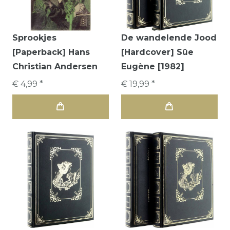
Sprookjes
De wandelende Jood
[Paperback] Hans
[Hardcover] Süe
Christian Andersen
Eugène [1982]
€ 4,99 *
€ 19,99 *