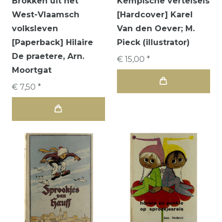
Brokken uit het
Kempische vertelsels
West-Vlaamsch
[Hardcover] Karel
volksleven
Van den Oever; M.
[Paperback] Hilaire
Pieck (illustrator)
De praetere, Arn.
€ 15,00 *
Moortgat
€ 7,50 *