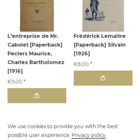
L'entreprise de Mr.
Frédérick Lemaître
Cabolet [Paperback]
[Paperback] Silvain
Peclers Maurice,
[1926]
Charles Bartholomez
€8,00 *
[1916]
€9,00 *
We use cookies to provide you with the best
possible user experience.
Privacy policy
.
1
2
3