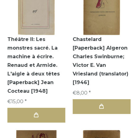
Théâtre II: Les
Chastelard
monstres sacré. La
[Paperback] Algeron
machine à écrire.
Charles Swinburne;
Renaud et Armide.
Victor E. Van
L'aigle à deux têtes
Vriesland (translator)
[Paperback] Jean
[1946]
Cocteau [1948]
€8,00 *
€15,00 *