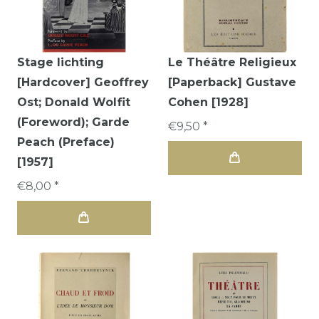
Stage lichting
Le Théâtre Religieux
[Hardcover] Geoffrey
[Paperback] Gustave
Ost; Donald Wolfit
Cohen [1928]
(Foreword); Garde
€9,50 *
Peach (Preface)
[1957]
€8,00 *