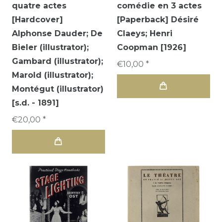
quatre actes
comédie en 3 actes
[Hardcover]
[Paperback] Désiré
Alphonse Dauder; De
Claeys; Henri
Bieler (illustrator);
Coopman [1926]
Gambard (illustrator);
€10,00 *
Marold (illustrator);
Montégut (illustrator)
[s.d. - 1891]
€20,00 *