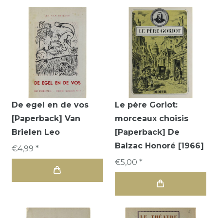
De egel en de vos
Le père Goriot:
[Paperback] Van
morceaux choisis
Brielen Leo
[Paperback] De
Balzac Honoré [1966]
€4,99 *
€5,00 *