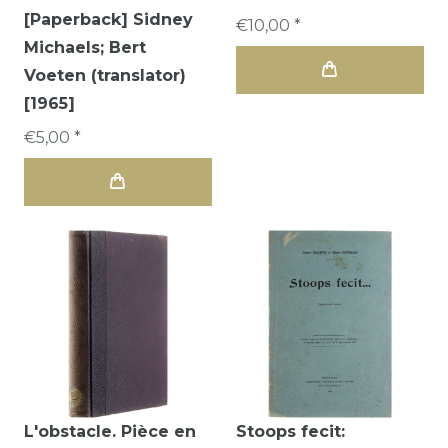
[Paperback] Sidney
€10,00 *
Michaels; Bert
Voeten (translator)
[1965]
€5,00 *
L'obstacle. Pièce en
Stoops fecit: