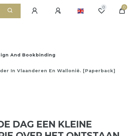
0
0
ign And Bookbinding
der In Vlaanderen En Wallonië. [Paperback]
DE DAG EEN KLEINE
RIE OVER HET ONTSTAAN,