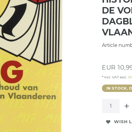
DE VO
DAGBL
VLAAN
Article num
EUR 10,9
* Incl. VAT excl.
Sh
IN STOCK, 
WISH L