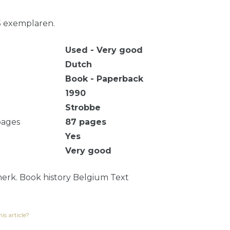
5 exemplaren.
Used - Very good
Dutch
Book - Paperback
1990
Strobbe
pages
87
pages
Yes
Very good
rk. Book history Belgium Text
is article?