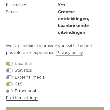
Illustrated
Yes
Series
Grootse
ontdekkingen,
baanbrekende
uitvindingen
160 p. : ill. ; 30 cm.
We use cookies to provide you with the best
possible user experience.
Privacy policy
.
Essential
Question about this article?
Statistics
External media
GLS
Functional
Cancellation rights
Privacy policy
Terms
Further settings
and conditions
Contact