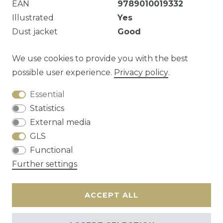
EAN
9789010019332
Illustrated
Yes
Dust jacket
Good
De stofomslag is vastgekleefd aan de kaft.
We use cookies to provide you with the best
possible user experience.
Privacy policy
.
Essential
Question about this article?
Statistics
External media
GLS
Functional
Cancellation rights
Privacy policy
Terms
Further settings
and conditions
Contact
ACCEPT ALL