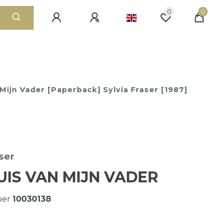
0
0
Mijn Vader [Paperback] Sylvia Fraser [1987]
ser
UIS VAN MIJN VADER
ber
10030138