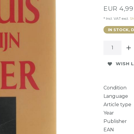
EUR 4,9
* Incl. VAT excl.
Sh
IN STOCK, 
WISH L
Condition
Language
Article type
Year
Publisher
EAN