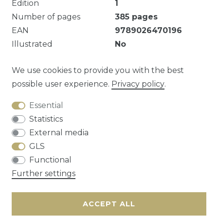
Edition
1
Number of pages
385
pages
EAN
9789026470196
Illustrated
No
Schade aan kaft
We use cookies to provide you with the best
possible user experience.
Privacy policy
.
Essential
Question about this article?
Statistics
External media
GLS
Functional
Cancellation rights
Privacy policy
Terms
Further settings
and conditions
Contact
ACCEPT ALL